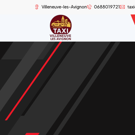
Villeneuve-les-Avignon
0688019721
tax