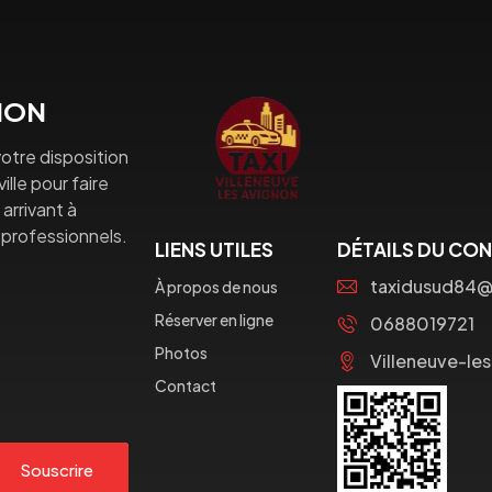
GNON
otre disposition
lle pour faire
arrivant à
professionnels.
LIENS UTILES
DÉTAILS DU CO
taxidusud84
À propos de nous
Réserver en ligne
0688019721
Photos
Villeneuve-le
Contact
Souscrire