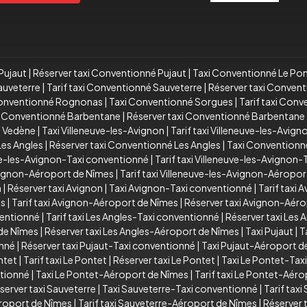
Pujaut
|
Réserver taxi Conventionné Pujaut
|
Taxi Conventionné Le Po
auveterre
|
Tarif taxi Conventionné Sauveterre
|
Réserver taxi Conven
Conventionné Rognonas
|
Taxi Conventionné Sorgues
|
Tarif taxi Con
xi Conventionné Barbentane
|
Réserver taxi Conventionné Barbentane
é Vedène
|
Taxi Villeneuve-les-Avignon
|
Tarif taxi Villeneuve-les-Avign
Les Angles
|
Réserver taxi Conventionné Les Angles
|
Taxi Conventionn
ve-les-Avignon-Taxi conventionné
|
Tarif taxi Villeneuve-les-Avignon
Avignon-Aéroport de Nîmes
|
Tarif taxi Villeneuve-les-Avignon-Aéropo
n
|
Réserver taxi Avignon
|
Taxi Avignon-Taxi conventionné
|
Tarif taxi
es
|
Tarif taxi Avignon-Aéroport de Nîmes
|
Réserver taxi Avignon-Aér
ventionné
|
Tarif taxi Les Angles-Taxi conventionné
|
Réserver taxi Les
 de Nîmes
|
Réserver taxi Les Angles-Aéroport de Nîmes
|
Taxi Pujaut
|
T
onné
|
Réserver taxi Pujaut-Taxi conventionné
|
Taxi Pujaut-Aéroport d
ntet
|
Tarif taxi Le Pontet
|
Réserver taxi Le Pontet
|
Taxi Le Pontet-Tax
ntionné
|
Taxi Le Pontet-Aéroport de Nîmes
|
Tarif taxi Le Pontet-Aér
server taxi Sauveterre
|
Taxi Sauveterre-Taxi conventionné
|
Tarif tax
roport de Nîmes
|
Tarif taxi Sauveterre-Aéroport de Nîmes
|
Réserver 