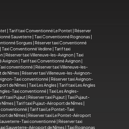
ntet
|
Tarif taxi Conventionné Le Pontet
|
Réserver
tionné Sauveterre
|
Taxi Conventionné Rognonas
|
ventionné Sorgues
|
Réserver taxi Conventionné
|
Taxi Conventionné Vedène
|
Tarif taxi
on
|
Réserver taxi Villeneuve-les-Avignon
|
Taxi
é Avignon
|
Tarif taxi Conventionné Avignon
|
-Taxi conventionné
|
Réserver taxi Villeneuve-les-
rt de Nîmes
|
Réserver taxi Villeneuve-les-Avignon-
 Avignon-Taxi conventionné
|
Réserver taxi Avignon-
oport de Nîmes
|
Taxi Les Angles
|
Tarif taxi Les Angles
 Angles-Taxi conventionné
|
Taxi Les Angles-
arif taxi Pujaut
|
Réserver taxi Pujaut
|
Taxi Pujaut-
e Nîmes
|
Tarif taxi Pujaut-Aéroport de Nîmes
|
i conventionné
|
Tarif taxi Le Pontet-Taxi
oport de Nîmes
|
Réserver taxi Le Pontet-Aéroport
i Sauveterre-Taxi conventionné
|
Réserver taxi
taxi Sauveterre-Aéroport de Nîmes
|
Taxi Rognonas