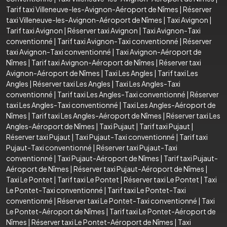
Tarif taxi Villeneuve-les-Avignon-Aéroport de Nîmes
|
Réserver
taxi Villeneuve-les-Avignon-Aéroport de Nîmes
|
Taxi Avignon
|
Tarif taxi Avignon
|
Réserver taxi Avignon
|
Taxi Avignon-Taxi
conventionné
|
Tarif taxi Avignon-Taxi conventionné
|
Réserver
taxi Avignon-Taxi conventionné
|
Taxi Avignon-Aéroport de
Nîmes
|
Tarif taxi Avignon-Aéroport de Nîmes
|
Réserver taxi
Avignon-Aéroport de Nîmes
|
Taxi Les Angles
|
Tarif taxi Les
Angles
|
Réserver taxi Les Angles
|
Taxi Les Angles-Taxi
conventionné
|
Tarif taxi Les Angles-Taxi conventionné
|
Réserver
taxi Les Angles-Taxi conventionné
|
Taxi Les Angles-Aéroport de
Nîmes
|
Tarif taxi Les Angles-Aéroport de Nîmes
|
Réserver taxi Les
Angles-Aéroport de Nîmes
|
Taxi Pujaut
|
Tarif taxi Pujaut
|
Réserver taxi Pujaut
|
Taxi Pujaut-Taxi conventionné
|
Tarif taxi
Pujaut-Taxi conventionné
|
Réserver taxi Pujaut-Taxi
conventionné
|
Taxi Pujaut-Aéroport de Nîmes
|
Tarif taxi Pujaut-
Aéroport de Nîmes
|
Réserver taxi Pujaut-Aéroport de Nîmes
|
Taxi Le Pontet
|
Tarif taxi Le Pontet
|
Réserver taxi Le Pontet
|
Taxi
Le Pontet-Taxi conventionné
|
Tarif taxi Le Pontet-Taxi
conventionné
|
Réserver taxi Le Pontet-Taxi conventionné
|
Taxi
Le Pontet-Aéroport de Nîmes
|
Tarif taxi Le Pontet-Aéroport de
Nîmes
|
Réserver taxi Le Pontet-Aéroport de Nîmes
|
Taxi