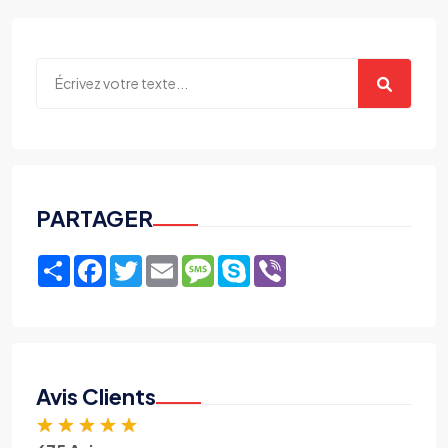
PARTAGER
Share
Facebook
Twitter
Email
Message
Skype
Viber
Avis Clients
★
★
★
★
★