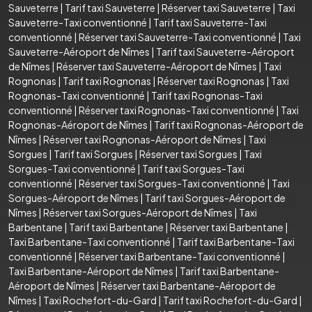
Sauveterre
|
Tarif taxi Sauveterre
|
Réserver taxi Sauveterre
|
Taxi
Sauveterre-Taxi conventionné
|
Tarif taxi Sauveterre-Taxi
conventionné
|
Réserver taxi Sauveterre-Taxi conventionné
|
Taxi
Sauveterre-Aéroport de Nîmes
|
Tarif taxi Sauveterre-Aéroport
de Nîmes
|
Réserver taxi Sauveterre-Aéroport de Nîmes
|
Taxi
Rognonas
|
Tarif taxi Rognonas
|
Réserver taxi Rognonas
|
Taxi
Rognonas-Taxi conventionné
|
Tarif taxi Rognonas-Taxi
conventionné
|
Réserver taxi Rognonas-Taxi conventionné
|
Taxi
Rognonas-Aéroport de Nîmes
|
Tarif taxi Rognonas-Aéroport de
Nîmes
|
Réserver taxi Rognonas-Aéroport de Nîmes
|
Taxi
Sorgues
|
Tarif taxi Sorgues
|
Réserver taxi Sorgues
|
Taxi
Sorgues-Taxi conventionné
|
Tarif taxi Sorgues-Taxi
conventionné
|
Réserver taxi Sorgues-Taxi conventionné
|
Taxi
Sorgues-Aéroport de Nîmes
|
Tarif taxi Sorgues-Aéroport de
Nîmes
|
Réserver taxi Sorgues-Aéroport de Nîmes
|
Taxi
Barbentane
|
Tarif taxi Barbentane
|
Réserver taxi Barbentane
|
Taxi Barbentane-Taxi conventionné
|
Tarif taxi Barbentane-Taxi
conventionné
|
Réserver taxi Barbentane-Taxi conventionné
|
Taxi Barbentane-Aéroport de Nîmes
|
Tarif taxi Barbentane-
Aéroport de Nîmes
|
Réserver taxi Barbentane-Aéroport de
Nîmes
|
Taxi Rochefort-du-Gard
|
Tarif taxi Rochefort-du-Gard
|