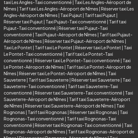
taxi Les Angles-Taxi conventionné
|
Taxi Les Angles-Aéroport de
Nîmes
|
Tarif taxi Les Angles-Aéroport de Nîmes
|
Réserver taxi Les
Angles-Aéroport de Nîmes
|
Taxi Pujaut
|
Tarif taxi Pujaut
|
Réserver taxi Pujaut
|
Taxi Pujaut-Taxi conventionné
|
Tarif taxi
Pujaut-Taxi conventionné
|
Réserver taxi Pujaut-Taxi
conventionné
|
Taxi Pujaut-Aéroport de Nîmes
|
Tarif taxi Pujaut-
Aéroport de Nîmes
|
Réserver taxi Pujaut-Aéroport de Nîmes
|
Taxi Le Pontet
|
Tarif taxi Le Pontet
|
Réserver taxi Le Pontet
|
Taxi
Le Pontet-Taxi conventionné
|
Tarif taxi Le Pontet-Taxi
conventionné
|
Réserver taxi Le Pontet-Taxi conventionné
|
Taxi
Le Pontet-Aéroport de Nîmes
|
Tarif taxi Le Pontet-Aéroport de
Nîmes
|
Réserver taxi Le Pontet-Aéroport de Nîmes
|
Taxi
Sauveterre
|
Tarif taxi Sauveterre
|
Réserver taxi Sauveterre
|
Taxi
Sauveterre-Taxi conventionné
|
Tarif taxi Sauveterre-Taxi
conventionné
|
Réserver taxi Sauveterre-Taxi conventionné
|
Taxi
Sauveterre-Aéroport de Nîmes
|
Tarif taxi Sauveterre-Aéroport
de Nîmes
|
Réserver taxi Sauveterre-Aéroport de Nîmes
|
Taxi
Rognonas
|
Tarif taxi Rognonas
|
Réserver taxi Rognonas
|
Taxi
Rognonas-Taxi conventionné
|
Tarif taxi Rognonas-Taxi
conventionné
|
Réserver taxi Rognonas-Taxi conventionné
|
Taxi
Rognonas-Aéroport de Nîmes
|
Tarif taxi Rognonas-Aéroport de
Nîmes
|
Réserver taxi Rognonas-Aéroport de Nîmes
|
Taxi