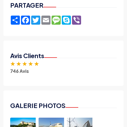
PARTAGER
Share
Facebook
Twitter
Email
Message
Skype
Viber
Avis Clients
★
★
★
★
★
746 Avis
GALERIE PHOTOS