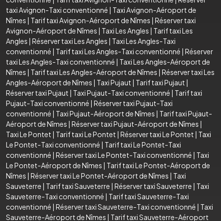
taxi Avignon-Taxi conventionné
|
Taxi Avignon-Aéroport de
Nîmes
|
Tarif taxi Avignon-Aéroport de Nîmes
|
Réserver taxi
Avignon-Aéroport de Nîmes
|
Taxi Les Angles
|
Tarif taxi Les
Angles
|
Réserver taxi Les Angles
|
Taxi Les Angles-Taxi
conventionné
|
Tarif taxi Les Angles-Taxi conventionné
|
Réserver
taxi Les Angles-Taxi conventionné
|
Taxi Les Angles-Aéroport de
Nîmes
|
Tarif taxi Les Angles-Aéroport de Nîmes
|
Réserver taxi Les
Angles-Aéroport de Nîmes
|
Taxi Pujaut
|
Tarif taxi Pujaut
|
Réserver taxi Pujaut
|
Taxi Pujaut-Taxi conventionné
|
Tarif taxi
Pujaut-Taxi conventionné
|
Réserver taxi Pujaut-Taxi
conventionné
|
Taxi Pujaut-Aéroport de Nîmes
|
Tarif taxi Pujaut-
Aéroport de Nîmes
|
Réserver taxi Pujaut-Aéroport de Nîmes
|
Taxi Le Pontet
|
Tarif taxi Le Pontet
|
Réserver taxi Le Pontet
|
Taxi
Le Pontet-Taxi conventionné
|
Tarif taxi Le Pontet-Taxi
conventionné
|
Réserver taxi Le Pontet-Taxi conventionné
|
Taxi
Le Pontet-Aéroport de Nîmes
|
Tarif taxi Le Pontet-Aéroport de
Nîmes
|
Réserver taxi Le Pontet-Aéroport de Nîmes
|
Taxi
Sauveterre
|
Tarif taxi Sauveterre
|
Réserver taxi Sauveterre
|
Taxi
Sauveterre-Taxi conventionné
|
Tarif taxi Sauveterre-Taxi
conventionné
|
Réserver taxi Sauveterre-Taxi conventionné
|
Taxi
Sauveterre-Aéroport de Nîmes
|
Tarif taxi Sauveterre-Aéroport