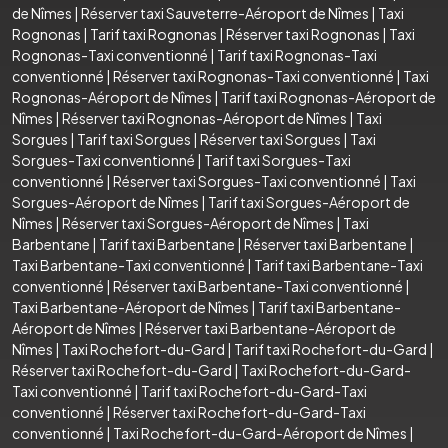
de Nîmes
|
Réserver taxi Sauveterre-Aéroport de Nîmes
|
Taxi
Rognonas
|
Tarif taxi Rognonas
|
Réserver taxi Rognonas
|
Taxi
Rognonas-Taxi conventionné
|
Tarif taxi Rognonas-Taxi
conventionné
|
Réserver taxi Rognonas-Taxi conventionné
|
Taxi
Rognonas-Aéroport de Nîmes
|
Tarif taxi Rognonas-Aéroport de
Nîmes
|
Réserver taxi Rognonas-Aéroport de Nîmes
|
Taxi
Sorgues
|
Tarif taxi Sorgues
|
Réserver taxi Sorgues
|
Taxi
Sorgues-Taxi conventionné
|
Tarif taxi Sorgues-Taxi
conventionné
|
Réserver taxi Sorgues-Taxi conventionné
|
Taxi
Sorgues-Aéroport de Nîmes
|
Tarif taxi Sorgues-Aéroport de
Nîmes
|
Réserver taxi Sorgues-Aéroport de Nîmes
|
Taxi
Barbentane
|
Tarif taxi Barbentane
|
Réserver taxi Barbentane
|
Taxi Barbentane-Taxi conventionné
|
Tarif taxi Barbentane-Taxi
conventionné
|
Réserver taxi Barbentane-Taxi conventionné
|
Taxi Barbentane-Aéroport de Nîmes
|
Tarif taxi Barbentane-
Aéroport de Nîmes
|
Réserver taxi Barbentane-Aéroport de
Nîmes
|
Taxi Rochefort-du-Gard
|
Tarif taxi Rochefort-du-Gard
|
Réserver taxi Rochefort-du-Gard
|
Taxi Rochefort-du-Gard-
Taxi conventionné
|
Tarif taxi Rochefort-du-Gard-Taxi
conventionné
|
Réserver taxi Rochefort-du-Gard-Taxi
conventionné
|
Taxi Rochefort-du-Gard-Aéroport de Nîmes
|