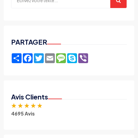
PARTAGER
Share
Facebook
Twitter
Email
Message
Skype
Viber
Avis Clients
★
★
★
★
★
4695 Avis