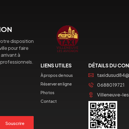
GNON
otre disposition
lle pour faire
arrivant à
professionnels.
LIENS UTILES
DÉTAILS DU CO
taxidusud84
À propos de nous
Réserver en ligne
0688019721
Photos
Villeneuve-le
Contact
Souscrire