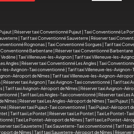
Pujaut
|
Réserver taxi Conventionné Pujaut
|
Taxi Conventionné Le Po
auveterre
|
Tarif taxi Conventionné Sauveterre
|
Réserver taxi Conven
Conventionné Rognonas
|
Taxi Conventionné Sorgues
|
Tarif taxi Con
xi Conventionné Barbentane
|
Réserver taxi Conventionné Barbentane
é Vedène
|
Taxi Villeneuve-les-Avignon
|
Tarif taxi Villeneuve-les-Avign
Les Angles
|
Réserver taxi Conventionné Les Angles
|
Taxi Conventionn
ve-les-Avignon-Taxi conventionné
|
Tarif taxi Villeneuve-les-Avignon
Avignon-Aéroport de Nîmes
|
Tarif taxi Villeneuve-les-Avignon-Aéropo
n
|
Réserver taxi Avignon
|
Taxi Avignon-Taxi conventionné
|
Tarif taxi
es
|
Tarif taxi Avignon-Aéroport de Nîmes
|
Réserver taxi Avignon-Aér
ventionné
|
Tarif taxi Les Angles-Taxi conventionné
|
Réserver taxi Les
 de Nîmes
|
Réserver taxi Les Angles-Aéroport de Nîmes
|
Taxi Pujaut
|
T
onné
|
Réserver taxi Pujaut-Taxi conventionné
|
Taxi Pujaut-Aéroport d
ntet
|
Tarif taxi Le Pontet
|
Réserver taxi Le Pontet
|
Taxi Le Pontet-Tax
ntionné
|
Taxi Le Pontet-Aéroport de Nîmes
|
Tarif taxi Le Pontet-Aér
server taxi Sauveterre
|
Taxi Sauveterre-Taxi conventionné
|
Tarif tax
roport de Nîmes
|
Tarif taxi Sauveterre-Aéroport de Nîmes
|
Réserver 