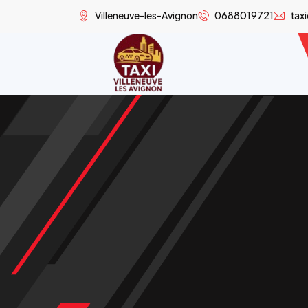
Villeneuve-les-Avignon
0688019721
tax