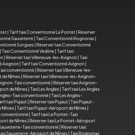
ntet
|
Tarif taxi Conventionné Le Pontet
|
Réserver
tionné Sauveterre
|
Taxi Conventionné Rognonas
|
ventionné Sorgues
|
Réserver taxi Conventionné
|
Taxi Conventionné Vedène
|
Tarif taxi
on
|
Réserver taxi Villeneuve-les-Avignon
|
Taxi
é Avignon
|
Tarif taxi Conventionné Avignon
|
-Taxi conventionné
|
Réserver taxi Villeneuve-les-
rt de Nîmes
|
Réserver taxi Villeneuve-les-Avignon-
 Avignon-Taxi conventionné
|
Réserver taxi Avignon-
oport de Nîmes
|
Taxi Les Angles
|
Tarif taxi Les Angles
 Angles-Taxi conventionné
|
Taxi Les Angles-
arif taxi Pujaut
|
Réserver taxi Pujaut
|
Taxi Pujaut-
e Nîmes
|
Tarif taxi Pujaut-Aéroport de Nîmes
|
i conventionné
|
Tarif taxi Le Pontet-Taxi
oport de Nîmes
|
Réserver taxi Le Pontet-Aéroport
i Sauveterre-Taxi conventionné
|
Réserver taxi
taxi Sauveterre-Aéroport de Nîmes
|
Taxi Rognonas