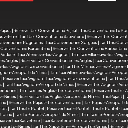
Pujaut
|
Réserver taxi Conventionné Pujaut
|
Taxi Conventionné Le Po
auveterre
|
Tarif taxi Conventionné Sauveterre
|
Réserver taxi Conven
Conventionné Rognonas
|
Taxi Conventionné Sorgues
|
Tarif taxi Con
xi Conventionné Barbentane
|
Réserver taxi Conventionné Barbentane
é Vedène
|
Taxi Villeneuve-les-Avignon
|
Tarif taxi Villeneuve-les-Avign
Les Angles
|
Réserver taxi Conventionné Les Angles
|
Taxi Conventionn
ve-les-Avignon-Taxi conventionné
|
Tarif taxi Villeneuve-les-Avignon
Avignon-Aéroport de Nîmes
|
Tarif taxi Villeneuve-les-Avignon-Aéropo
n
|
Réserver taxi Avignon
|
Taxi Avignon-Taxi conventionné
|
Tarif taxi
es
|
Tarif taxi Avignon-Aéroport de Nîmes
|
Réserver taxi Avignon-Aér
ventionné
|
Tarif taxi Les Angles-Taxi conventionné
|
Réserver taxi Les
 de Nîmes
|
Réserver taxi Les Angles-Aéroport de Nîmes
|
Taxi Pujaut
|
T
onné
|
Réserver taxi Pujaut-Taxi conventionné
|
Taxi Pujaut-Aéroport d
ntet
|
Tarif taxi Le Pontet
|
Réserver taxi Le Pontet
|
Taxi Le Pontet-Tax
ntionné
|
Taxi Le Pontet-Aéroport de Nîmes
|
Tarif taxi Le Pontet-Aér
server taxi Sauveterre
|
Taxi Sauveterre-Taxi conventionné
|
Tarif tax
roport de Nîmes
|
Tarif taxi Sauveterre-Aéroport de Nîmes
|
Réserver 