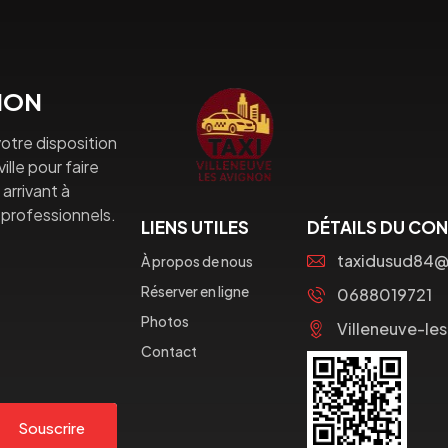
GNON
otre disposition
lle pour faire
arrivant à
professionnels.
LIENS UTILES
DÉTAILS DU CO
taxidusud84
À propos de nous
Réserver en ligne
0688019721
Photos
Villeneuve-le
Contact
Souscrire