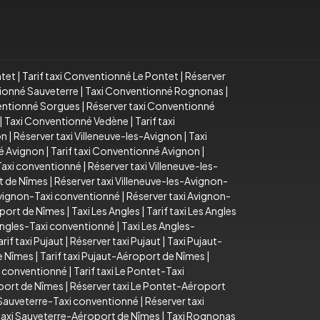
ntet
|
Tarif taxi Conventionné Le Pontet
|
Réserver
tionné Sauveterre
|
Taxi Conventionné Rognonas
|
ventionné Sorgues
|
Réserver taxi Conventionné
|
Taxi Conventionné Vedène
|
Tarif taxi
on
|
Réserver taxi Villeneuve-les-Avignon
|
Taxi
é Avignon
|
Tarif taxi Conventionné Avignon
|
-Taxi conventionné
|
Réserver taxi Villeneuve-les-
rt de Nîmes
|
Réserver taxi Villeneuve-les-Avignon-
 Avignon-Taxi conventionné
|
Réserver taxi Avignon-
oport de Nîmes
|
Taxi Les Angles
|
Tarif taxi Les Angles
 Angles-Taxi conventionné
|
Taxi Les Angles-
arif taxi Pujaut
|
Réserver taxi Pujaut
|
Taxi Pujaut-
e Nîmes
|
Tarif taxi Pujaut-Aéroport de Nîmes
|
i conventionné
|
Tarif taxi Le Pontet-Taxi
oport de Nîmes
|
Réserver taxi Le Pontet-Aéroport
i Sauveterre-Taxi conventionné
|
Réserver taxi
taxi Sauveterre-Aéroport de Nîmes
|
Taxi Rognonas