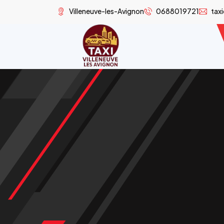
Villeneuve-les-Avignon
0688019721
tax