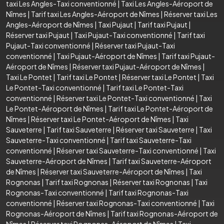
taxi Les Angles-Taxi conventionné
|
Taxi Les Angles-Aéroport de
Nîmes
|
Tarif taxi Les Angles-Aéroport de Nîmes
|
Réserver taxi Les
Angles-Aéroport de Nîmes
|
Taxi Pujaut
|
Tarif taxi Pujaut
|
Réserver taxi Pujaut
|
Taxi Pujaut-Taxi conventionné
|
Tarif taxi
Pujaut-Taxi conventionné
|
Réserver taxi Pujaut-Taxi
conventionné
|
Taxi Pujaut-Aéroport de Nîmes
|
Tarif taxi Pujaut-
Aéroport de Nîmes
|
Réserver taxi Pujaut-Aéroport de Nîmes
|
Taxi Le Pontet
|
Tarif taxi Le Pontet
|
Réserver taxi Le Pontet
|
Taxi
Le Pontet-Taxi conventionné
|
Tarif taxi Le Pontet-Taxi
conventionné
|
Réserver taxi Le Pontet-Taxi conventionné
|
Taxi
Le Pontet-Aéroport de Nîmes
|
Tarif taxi Le Pontet-Aéroport de
Nîmes
|
Réserver taxi Le Pontet-Aéroport de Nîmes
|
Taxi
Sauveterre
|
Tarif taxi Sauveterre
|
Réserver taxi Sauveterre
|
Taxi
Sauveterre-Taxi conventionné
|
Tarif taxi Sauveterre-Taxi
conventionné
|
Réserver taxi Sauveterre-Taxi conventionné
|
Taxi
Sauveterre-Aéroport de Nîmes
|
Tarif taxi Sauveterre-Aéroport
de Nîmes
|
Réserver taxi Sauveterre-Aéroport de Nîmes
|
Taxi
Rognonas
|
Tarif taxi Rognonas
|
Réserver taxi Rognonas
|
Taxi
Rognonas-Taxi conventionné
|
Tarif taxi Rognonas-Taxi
conventionné
|
Réserver taxi Rognonas-Taxi conventionné
|
Taxi
Rognonas-Aéroport de Nîmes
|
Tarif taxi Rognonas-Aéroport de
Nîmes
|
Réserver taxi Rognonas-Aéroport de Nîmes
|
Taxi