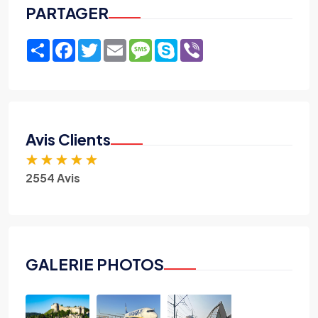
PARTAGER
Share
Facebook
Twitter
Email
Message
Skype
Viber
Avis Clients
★
★
★
★
★
2554 Avis
GALERIE PHOTOS