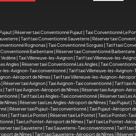
Pujaut
|
Réserver taxi Conventionné Pujaut
|
Taxi Conventionné Le Po
auveterre
|
Tarif taxi Conventionné Sauveterre
|
Réserver taxi Conven
Conventionné Rognonas
|
Taxi Conventionné Sorgues
|
Tarif taxi Con
xi Conventionné Barbentane
|
Réserver taxi Conventionné Barbentane
é Vedène
|
Taxi Villeneuve-les-Avignon
|
Tarif taxi Villeneuve-les-Avign
Les Angles
|
Réserver taxi Conventionné Les Angles
|
Taxi Conventionn
ve-les-Avignon-Taxi conventionné
|
Tarif taxi Villeneuve-les-Avignon
Avignon-Aéroport de Nîmes
|
Tarif taxi Villeneuve-les-Avignon-Aéropo
n
|
Réserver taxi Avignon
|
Taxi Avignon-Taxi conventionné
|
Tarif taxi
es
|
Tarif taxi Avignon-Aéroport de Nîmes
|
Réserver taxi Avignon-Aér
ventionné
|
Tarif taxi Les Angles-Taxi conventionné
|
Réserver taxi Les
 de Nîmes
|
Réserver taxi Les Angles-Aéroport de Nîmes
|
Taxi Pujaut
|
T
onné
|
Réserver taxi Pujaut-Taxi conventionné
|
Taxi Pujaut-Aéroport d
ntet
|
Tarif taxi Le Pontet
|
Réserver taxi Le Pontet
|
Taxi Le Pontet-Tax
ntionné
|
Taxi Le Pontet-Aéroport de Nîmes
|
Tarif taxi Le Pontet-Aér
server taxi Sauveterre
|
Taxi Sauveterre-Taxi conventionné
|
Tarif tax
roport de Nîmes
|
Tarif taxi Sauveterre-Aéroport de Nîmes
|
Réserver 