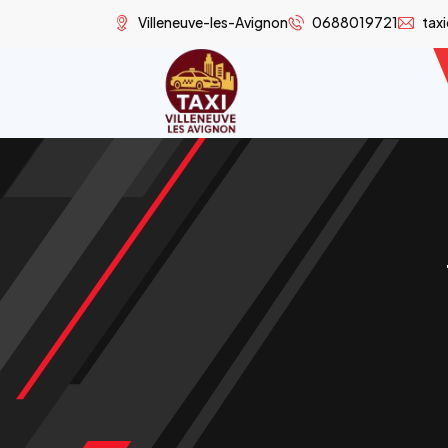
Villeneuve-les-Avignon
0688019721
tax