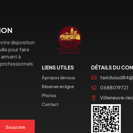
GNON
otre disposition
lle pour faire
arrivant à
professionnels.
LIENS UTILES
DÉTAILS DU CO
taxidusud84
À propos de nous
Réserver en ligne
0688019721
Photos
Villeneuve-le
Contact
Souscrire