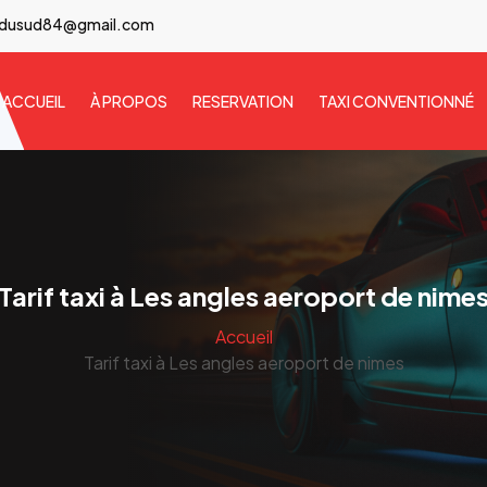
idusud84@gmail.com
ACCUEIL
À PROPOS
RESERVATION
TAXI CONVENTIONNÉ
Tarif taxi à Les angles aeroport de nime
Accueil
Tarif taxi à Les angles aeroport de nimes