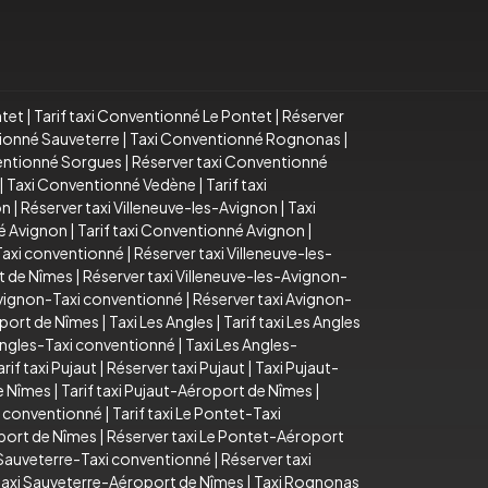
ntet
|
Tarif taxi Conventionné Le Pontet
|
Réserver
tionné Sauveterre
|
Taxi Conventionné Rognonas
|
ventionné Sorgues
|
Réserver taxi Conventionné
|
Taxi Conventionné Vedène
|
Tarif taxi
on
|
Réserver taxi Villeneuve-les-Avignon
|
Taxi
é Avignon
|
Tarif taxi Conventionné Avignon
|
-Taxi conventionné
|
Réserver taxi Villeneuve-les-
rt de Nîmes
|
Réserver taxi Villeneuve-les-Avignon-
 Avignon-Taxi conventionné
|
Réserver taxi Avignon-
oport de Nîmes
|
Taxi Les Angles
|
Tarif taxi Les Angles
 Angles-Taxi conventionné
|
Taxi Les Angles-
arif taxi Pujaut
|
Réserver taxi Pujaut
|
Taxi Pujaut-
e Nîmes
|
Tarif taxi Pujaut-Aéroport de Nîmes
|
i conventionné
|
Tarif taxi Le Pontet-Taxi
oport de Nîmes
|
Réserver taxi Le Pontet-Aéroport
i Sauveterre-Taxi conventionné
|
Réserver taxi
taxi Sauveterre-Aéroport de Nîmes
|
Taxi Rognonas