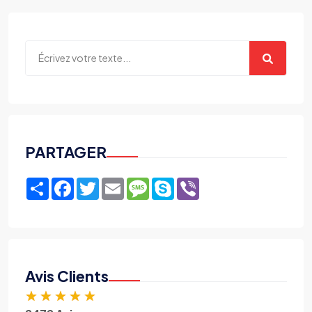
PARTAGER
Share
Facebook
Twitter
Email
Message
Skype
Viber
Avis Clients
★
★
★
★
★