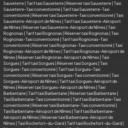
Sauveterre
|
Tarif taxi Sauveterre
|
Réserver taxi Sauveterre
|
Taxi
Sauveterre-Taxi conventionné
|
Tarif taxi Sauveterre-Taxi
conventionné
|
Réserver taxi Sauveterre-Taxi conventionné
|
Taxi
Sauveterre-Aéroport de Nîmes
|
Tarif taxi Sauveterre-Aéroport
de Nîmes
|
Réserver taxi Sauveterre-Aéroport de Nîmes
|
Taxi
Rognonas
|
Tarif taxi Rognonas
|
Réserver taxi Rognonas
|
Taxi
Rognonas-Taxi conventionné
|
Tarif taxi Rognonas-Taxi
conventionné
|
Réserver taxi Rognonas-Taxi conventionné
|
Taxi
Rognonas-Aéroport de Nîmes
|
Tarif taxi Rognonas-Aéroport de
Nîmes
|
Réserver taxi Rognonas-Aéroport de Nîmes
|
Taxi
Sorgues
|
Tarif taxi Sorgues
|
Réserver taxi Sorgues
|
Taxi
Sorgues-Taxi conventionné
|
Tarif taxi Sorgues-Taxi
conventionné
|
Réserver taxi Sorgues-Taxi conventionné
|
Taxi
Sorgues-Aéroport de Nîmes
|
Tarif taxi Sorgues-Aéroport de
Nîmes
|
Réserver taxi Sorgues-Aéroport de Nîmes
|
Taxi
Barbentane
|
Tarif taxi Barbentane
|
Réserver taxi Barbentane
|
Taxi Barbentane-Taxi conventionné
|
Tarif taxi Barbentane-Taxi
conventionné
|
Réserver taxi Barbentane-Taxi conventionné
|
Taxi Barbentane-Aéroport de Nîmes
|
Tarif taxi Barbentane-
Aéroport de Nîmes
|
Réserver taxi Barbentane-Aéroport de
Nîmes
|
Taxi Rochefort-du-Gard
|
Tarif taxi Rochefort-du-Gard
|