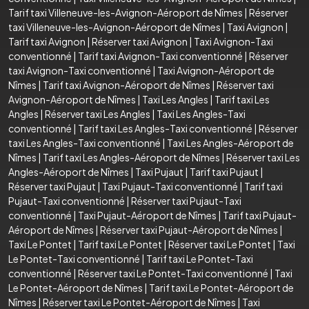
Tarif taxi Villeneuve-les-Avignon-Aéroport de Nîmes
|
Réserver
taxi Villeneuve-les-Avignon-Aéroport de Nîmes
|
Taxi Avignon
|
Tarif taxi Avignon
|
Réserver taxi Avignon
|
Taxi Avignon-Taxi
conventionné
|
Tarif taxi Avignon-Taxi conventionné
|
Réserver
taxi Avignon-Taxi conventionné
|
Taxi Avignon-Aéroport de
Nîmes
|
Tarif taxi Avignon-Aéroport de Nîmes
|
Réserver taxi
Avignon-Aéroport de Nîmes
|
Taxi Les Angles
|
Tarif taxi Les
Angles
|
Réserver taxi Les Angles
|
Taxi Les Angles-Taxi
conventionné
|
Tarif taxi Les Angles-Taxi conventionné
|
Réserver
taxi Les Angles-Taxi conventionné
|
Taxi Les Angles-Aéroport de
Nîmes
|
Tarif taxi Les Angles-Aéroport de Nîmes
|
Réserver taxi Les
Angles-Aéroport de Nîmes
|
Taxi Pujaut
|
Tarif taxi Pujaut
|
Réserver taxi Pujaut
|
Taxi Pujaut-Taxi conventionné
|
Tarif taxi
Pujaut-Taxi conventionné
|
Réserver taxi Pujaut-Taxi
conventionné
|
Taxi Pujaut-Aéroport de Nîmes
|
Tarif taxi Pujaut-
Aéroport de Nîmes
|
Réserver taxi Pujaut-Aéroport de Nîmes
|
Taxi Le Pontet
|
Tarif taxi Le Pontet
|
Réserver taxi Le Pontet
|
Taxi
Le Pontet-Taxi conventionné
|
Tarif taxi Le Pontet-Taxi
conventionné
|
Réserver taxi Le Pontet-Taxi conventionné
|
Taxi
Le Pontet-Aéroport de Nîmes
|
Tarif taxi Le Pontet-Aéroport de
Nîmes
|
Réserver taxi Le Pontet-Aéroport de Nîmes
|
Taxi