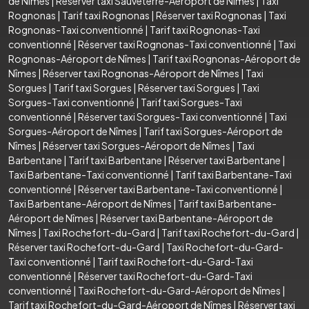
de Nîmes
|
Réserver taxi Sauveterre-Aéroport de Nîmes
|
Taxi
Rognonas
|
Tarif taxi Rognonas
|
Réserver taxi Rognonas
|
Taxi
Rognonas-Taxi conventionné
|
Tarif taxi Rognonas-Taxi
conventionné
|
Réserver taxi Rognonas-Taxi conventionné
|
Taxi
Rognonas-Aéroport de Nîmes
|
Tarif taxi Rognonas-Aéroport de
Nîmes
|
Réserver taxi Rognonas-Aéroport de Nîmes
|
Taxi
Sorgues
|
Tarif taxi Sorgues
|
Réserver taxi Sorgues
|
Taxi
Sorgues-Taxi conventionné
|
Tarif taxi Sorgues-Taxi
conventionné
|
Réserver taxi Sorgues-Taxi conventionné
|
Taxi
Sorgues-Aéroport de Nîmes
|
Tarif taxi Sorgues-Aéroport de
Nîmes
|
Réserver taxi Sorgues-Aéroport de Nîmes
|
Taxi
Barbentane
|
Tarif taxi Barbentane
|
Réserver taxi Barbentane
|
Taxi Barbentane-Taxi conventionné
|
Tarif taxi Barbentane-Taxi
conventionné
|
Réserver taxi Barbentane-Taxi conventionné
|
Taxi Barbentane-Aéroport de Nîmes
|
Tarif taxi Barbentane-
Aéroport de Nîmes
|
Réserver taxi Barbentane-Aéroport de
Nîmes
|
Taxi Rochefort-du-Gard
|
Tarif taxi Rochefort-du-Gard
|
Réserver taxi Rochefort-du-Gard
|
Taxi Rochefort-du-Gard-
Taxi conventionné
|
Tarif taxi Rochefort-du-Gard-Taxi
conventionné
|
Réserver taxi Rochefort-du-Gard-Taxi
conventionné
|
Taxi Rochefort-du-Gard-Aéroport de Nîmes
|
Tarif taxi Rochefort-du-Gard-Aéroport de Nîmes
|
Réserver taxi