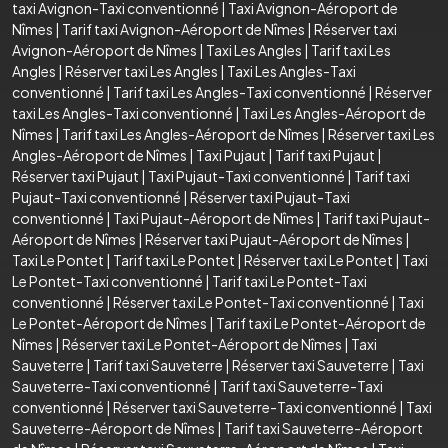
taxi Avignon-Taxi conventionné
|
Taxi Avignon-Aéroport de
Nîmes
|
Tarif taxi Avignon-Aéroport de Nîmes
|
Réserver taxi
Avignon-Aéroport de Nîmes
|
Taxi Les Angles
|
Tarif taxi Les
Angles
|
Réserver taxi Les Angles
|
Taxi Les Angles-Taxi
conventionné
|
Tarif taxi Les Angles-Taxi conventionné
|
Réserver
taxi Les Angles-Taxi conventionné
|
Taxi Les Angles-Aéroport de
Nîmes
|
Tarif taxi Les Angles-Aéroport de Nîmes
|
Réserver taxi Les
Angles-Aéroport de Nîmes
|
Taxi Pujaut
|
Tarif taxi Pujaut
|
Réserver taxi Pujaut
|
Taxi Pujaut-Taxi conventionné
|
Tarif taxi
Pujaut-Taxi conventionné
|
Réserver taxi Pujaut-Taxi
conventionné
|
Taxi Pujaut-Aéroport de Nîmes
|
Tarif taxi Pujaut-
Aéroport de Nîmes
|
Réserver taxi Pujaut-Aéroport de Nîmes
|
Taxi Le Pontet
|
Tarif taxi Le Pontet
|
Réserver taxi Le Pontet
|
Taxi
Le Pontet-Taxi conventionné
|
Tarif taxi Le Pontet-Taxi
conventionné
|
Réserver taxi Le Pontet-Taxi conventionné
|
Taxi
Le Pontet-Aéroport de Nîmes
|
Tarif taxi Le Pontet-Aéroport de
Nîmes
|
Réserver taxi Le Pontet-Aéroport de Nîmes
|
Taxi
Sauveterre
|
Tarif taxi Sauveterre
|
Réserver taxi Sauveterre
|
Taxi
Sauveterre-Taxi conventionné
|
Tarif taxi Sauveterre-Taxi
conventionné
|
Réserver taxi Sauveterre-Taxi conventionné
|
Taxi
Sauveterre-Aéroport de Nîmes
|
Tarif taxi Sauveterre-Aéroport