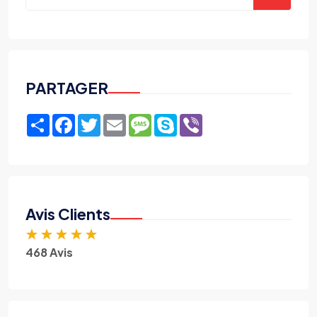
PARTAGER
Share
Facebook
Twitter
Email
Message
Skype
Viber
Avis Clients
★
★
★
★
★
468 Avis