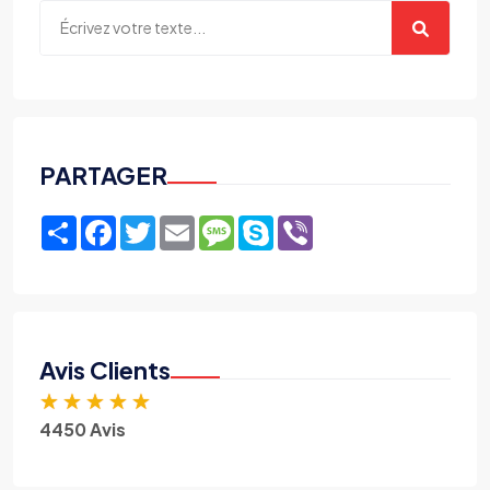
PARTAGER
Share
Facebook
Twitter
Email
Message
Skype
Viber
Avis Clients
★
★
★
★
★
4450 Avis