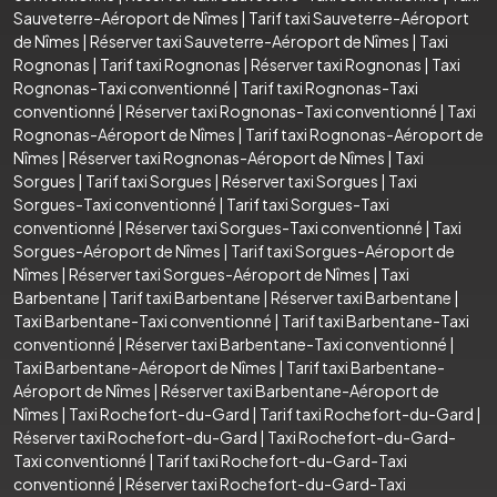
Sauveterre-Aéroport de Nîmes
|
Tarif taxi Sauveterre-Aéroport
de Nîmes
|
Réserver taxi Sauveterre-Aéroport de Nîmes
|
Taxi
Rognonas
|
Tarif taxi Rognonas
|
Réserver taxi Rognonas
|
Taxi
Rognonas-Taxi conventionné
|
Tarif taxi Rognonas-Taxi
conventionné
|
Réserver taxi Rognonas-Taxi conventionné
|
Taxi
Rognonas-Aéroport de Nîmes
|
Tarif taxi Rognonas-Aéroport de
Nîmes
|
Réserver taxi Rognonas-Aéroport de Nîmes
|
Taxi
Sorgues
|
Tarif taxi Sorgues
|
Réserver taxi Sorgues
|
Taxi
Sorgues-Taxi conventionné
|
Tarif taxi Sorgues-Taxi
conventionné
|
Réserver taxi Sorgues-Taxi conventionné
|
Taxi
Sorgues-Aéroport de Nîmes
|
Tarif taxi Sorgues-Aéroport de
Nîmes
|
Réserver taxi Sorgues-Aéroport de Nîmes
|
Taxi
Barbentane
|
Tarif taxi Barbentane
|
Réserver taxi Barbentane
|
Taxi Barbentane-Taxi conventionné
|
Tarif taxi Barbentane-Taxi
conventionné
|
Réserver taxi Barbentane-Taxi conventionné
|
Taxi Barbentane-Aéroport de Nîmes
|
Tarif taxi Barbentane-
Aéroport de Nîmes
|
Réserver taxi Barbentane-Aéroport de
Nîmes
|
Taxi Rochefort-du-Gard
|
Tarif taxi Rochefort-du-Gard
|
Réserver taxi Rochefort-du-Gard
|
Taxi Rochefort-du-Gard-
Taxi conventionné
|
Tarif taxi Rochefort-du-Gard-Taxi
conventionné
|
Réserver taxi Rochefort-du-Gard-Taxi