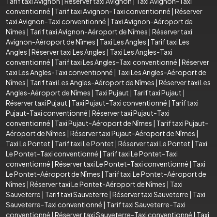
Tarif taxi Avignon
|
Réserver taxi Avignon
|
Taxi Avignon-Taxi
conventionné
|
Tarif taxi Avignon-Taxi conventionné
|
Réserver
taxi Avignon-Taxi conventionné
|
Taxi Avignon-Aéroport de
Nîmes
|
Tarif taxi Avignon-Aéroport de Nîmes
|
Réserver taxi
Avignon-Aéroport de Nîmes
|
Taxi Les Angles
|
Tarif taxi Les
Angles
|
Réserver taxi Les Angles
|
Taxi Les Angles-Taxi
conventionné
|
Tarif taxi Les Angles-Taxi conventionné
|
Réserver
taxi Les Angles-Taxi conventionné
|
Taxi Les Angles-Aéroport de
Nîmes
|
Tarif taxi Les Angles-Aéroport de Nîmes
|
Réserver taxi Les
Angles-Aéroport de Nîmes
|
Taxi Pujaut
|
Tarif taxi Pujaut
|
Réserver taxi Pujaut
|
Taxi Pujaut-Taxi conventionné
|
Tarif taxi
Pujaut-Taxi conventionné
|
Réserver taxi Pujaut-Taxi
conventionné
|
Taxi Pujaut-Aéroport de Nîmes
|
Tarif taxi Pujaut-
Aéroport de Nîmes
|
Réserver taxi Pujaut-Aéroport de Nîmes
|
Taxi Le Pontet
|
Tarif taxi Le Pontet
|
Réserver taxi Le Pontet
|
Taxi
Le Pontet-Taxi conventionné
|
Tarif taxi Le Pontet-Taxi
conventionné
|
Réserver taxi Le Pontet-Taxi conventionné
|
Taxi
Le Pontet-Aéroport de Nîmes
|
Tarif taxi Le Pontet-Aéroport de
Nîmes
|
Réserver taxi Le Pontet-Aéroport de Nîmes
|
Taxi
Sauveterre
|
Tarif taxi Sauveterre
|
Réserver taxi Sauveterre
|
Taxi
Sauveterre-Taxi conventionné
|
Tarif taxi Sauveterre-Taxi
conventionné
|
Réserver taxi Sauveterre-Taxi conventionné
|
Taxi