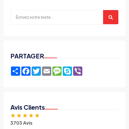
PARTAGER
Share
Facebook
Twitter
Email
Message
Skype
Viber
Avis Clients
★
★
★
★
★
3703 Avis