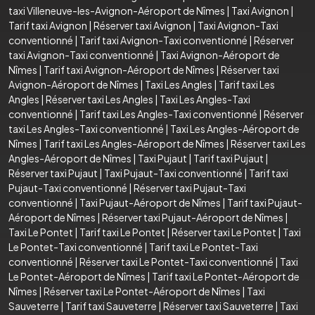
taxi Villeneuve-les-Avignon-Aéroport de Nîmes
|
Taxi Avignon
|
Tarif taxi Avignon
|
Réserver taxi Avignon
|
Taxi Avignon-Taxi
conventionné
|
Tarif taxi Avignon-Taxi conventionné
|
Réserver
taxi Avignon-Taxi conventionné
|
Taxi Avignon-Aéroport de
Nîmes
|
Tarif taxi Avignon-Aéroport de Nîmes
|
Réserver taxi
Avignon-Aéroport de Nîmes
|
Taxi Les Angles
|
Tarif taxi Les
Angles
|
Réserver taxi Les Angles
|
Taxi Les Angles-Taxi
conventionné
|
Tarif taxi Les Angles-Taxi conventionné
|
Réserver
taxi Les Angles-Taxi conventionné
|
Taxi Les Angles-Aéroport de
Nîmes
|
Tarif taxi Les Angles-Aéroport de Nîmes
|
Réserver taxi Les
Angles-Aéroport de Nîmes
|
Taxi Pujaut
|
Tarif taxi Pujaut
|
Réserver taxi Pujaut
|
Taxi Pujaut-Taxi conventionné
|
Tarif taxi
Pujaut-Taxi conventionné
|
Réserver taxi Pujaut-Taxi
conventionné
|
Taxi Pujaut-Aéroport de Nîmes
|
Tarif taxi Pujaut-
Aéroport de Nîmes
|
Réserver taxi Pujaut-Aéroport de Nîmes
|
Taxi Le Pontet
|
Tarif taxi Le Pontet
|
Réserver taxi Le Pontet
|
Taxi
Le Pontet-Taxi conventionné
|
Tarif taxi Le Pontet-Taxi
conventionné
|
Réserver taxi Le Pontet-Taxi conventionné
|
Taxi
Le Pontet-Aéroport de Nîmes
|
Tarif taxi Le Pontet-Aéroport de
Nîmes
|
Réserver taxi Le Pontet-Aéroport de Nîmes
|
Taxi
Sauveterre
|
Tarif taxi Sauveterre
|
Réserver taxi Sauveterre
|
Taxi