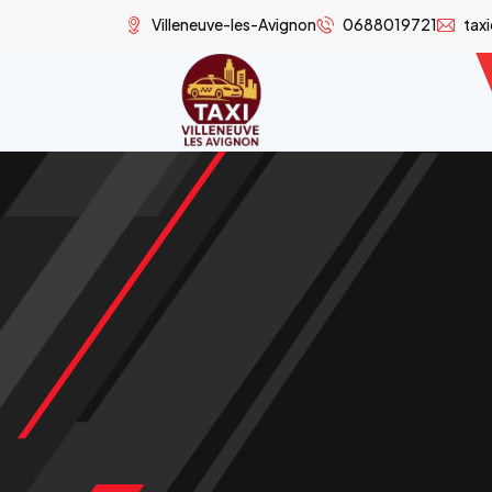
Villeneuve-les-Avignon
0688019721
tax