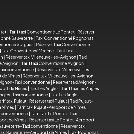
ntet
|
Tarif taxi Conventionné Le Pontet
|
Réserver
tionné Sauveterre
|
Taxi Conventionné Rognonas
|
ventionné Sorgues
|
Réserver taxi Conventionné
|
Taxi Conventionné Vedène
|
Tarif taxi
on
|
Réserver taxi Villeneuve-les-Avignon
|
Taxi
é Avignon
|
Tarif taxi Conventionné Avignon
|
-Taxi conventionné
|
Réserver taxi Villeneuve-les-
rt de Nîmes
|
Réserver taxi Villeneuve-les-Avignon-
 Avignon-Taxi conventionné
|
Réserver taxi Avignon-
oport de Nîmes
|
Taxi Les Angles
|
Tarif taxi Les Angles
 Angles-Taxi conventionné
|
Taxi Les Angles-
arif taxi Pujaut
|
Réserver taxi Pujaut
|
Taxi Pujaut-
e Nîmes
|
Tarif taxi Pujaut-Aéroport de Nîmes
|
i conventionné
|
Tarif taxi Le Pontet-Taxi
oport de Nîmes
|
Réserver taxi Le Pontet-Aéroport
i Sauveterre-Taxi conventionné
|
Réserver taxi
taxi Sauveterre-Aéroport de Nîmes
|
Taxi Rognonas