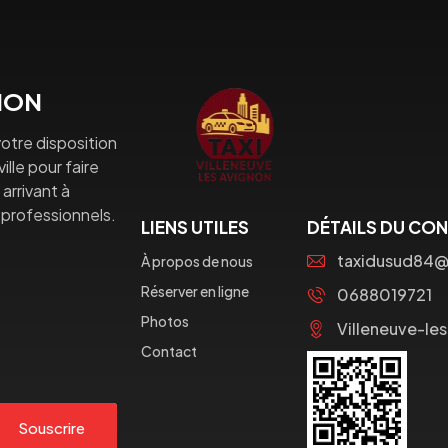
GNON
otre disposition
lle pour faire
arrivant à
professionnels.
LIENS UTILES
DÉTAILS DU CO
taxidusud84
À propos de nous
Réserver en ligne
0688019721
Photos
Villeneuve-le
Contact
Souscrire