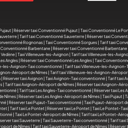
Pujaut
|
Réserver taxi Conventionné Pujaut
|
Taxi Conventionné Le Po
auveterre
|
Tarif taxi Conventionné Sauveterre
|
Réserver taxi Conven
Conventionné Rognonas
|
Taxi Conventionné Sorgues
|
Tarif taxi Con
xi Conventionné Barbentane
|
Réserver taxi Conventionné Barbentane
é Vedène
|
Taxi Villeneuve-les-Avignon
|
Tarif taxi Villeneuve-les-Avign
Les Angles
|
Réserver taxi Conventionné Les Angles
|
Taxi Conventionn
ve-les-Avignon-Taxi conventionné
|
Tarif taxi Villeneuve-les-Avignon
Avignon-Aéroport de Nîmes
|
Tarif taxi Villeneuve-les-Avignon-Aéropo
n
|
Réserver taxi Avignon
|
Taxi Avignon-Taxi conventionné
|
Tarif taxi
es
|
Tarif taxi Avignon-Aéroport de Nîmes
|
Réserver taxi Avignon-Aér
ventionné
|
Tarif taxi Les Angles-Taxi conventionné
|
Réserver taxi Les
 de Nîmes
|
Réserver taxi Les Angles-Aéroport de Nîmes
|
Taxi Pujaut
|
T
onné
|
Réserver taxi Pujaut-Taxi conventionné
|
Taxi Pujaut-Aéroport d
ntet
|
Tarif taxi Le Pontet
|
Réserver taxi Le Pontet
|
Taxi Le Pontet-Tax
ntionné
|
Taxi Le Pontet-Aéroport de Nîmes
|
Tarif taxi Le Pontet-Aér
server taxi Sauveterre
|
Taxi Sauveterre-Taxi conventionné
|
Tarif tax
roport de Nîmes
|
Tarif taxi Sauveterre-Aéroport de Nîmes
|
Réserver 