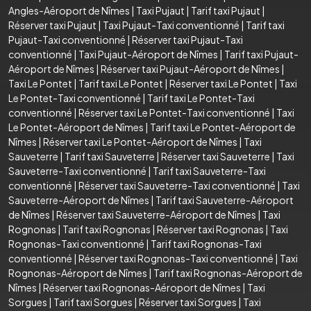
Angles-Aéroport de Nîmes
|
Taxi Pujaut
|
Tarif taxi Pujaut
|
Réserver taxi Pujaut
|
Taxi Pujaut-Taxi conventionné
|
Tarif taxi
Pujaut-Taxi conventionné
|
Réserver taxi Pujaut-Taxi
conventionné
|
Taxi Pujaut-Aéroport de Nîmes
|
Tarif taxi Pujaut-
Aéroport de Nîmes
|
Réserver taxi Pujaut-Aéroport de Nîmes
|
Taxi Le Pontet
|
Tarif taxi Le Pontet
|
Réserver taxi Le Pontet
|
Taxi
Le Pontet-Taxi conventionné
|
Tarif taxi Le Pontet-Taxi
conventionné
|
Réserver taxi Le Pontet-Taxi conventionné
|
Taxi
Le Pontet-Aéroport de Nîmes
|
Tarif taxi Le Pontet-Aéroport de
Nîmes
|
Réserver taxi Le Pontet-Aéroport de Nîmes
|
Taxi
Sauveterre
|
Tarif taxi Sauveterre
|
Réserver taxi Sauveterre
|
Taxi
Sauveterre-Taxi conventionné
|
Tarif taxi Sauveterre-Taxi
conventionné
|
Réserver taxi Sauveterre-Taxi conventionné
|
Taxi
Sauveterre-Aéroport de Nîmes
|
Tarif taxi Sauveterre-Aéroport
de Nîmes
|
Réserver taxi Sauveterre-Aéroport de Nîmes
|
Taxi
Rognonas
|
Tarif taxi Rognonas
|
Réserver taxi Rognonas
|
Taxi
Rognonas-Taxi conventionné
|
Tarif taxi Rognonas-Taxi
conventionné
|
Réserver taxi Rognonas-Taxi conventionné
|
Taxi
Rognonas-Aéroport de Nîmes
|
Tarif taxi Rognonas-Aéroport de
Nîmes
|
Réserver taxi Rognonas-Aéroport de Nîmes
|
Taxi
Sorgues
|
Tarif taxi Sorgues
|
Réserver taxi Sorgues
|
Taxi