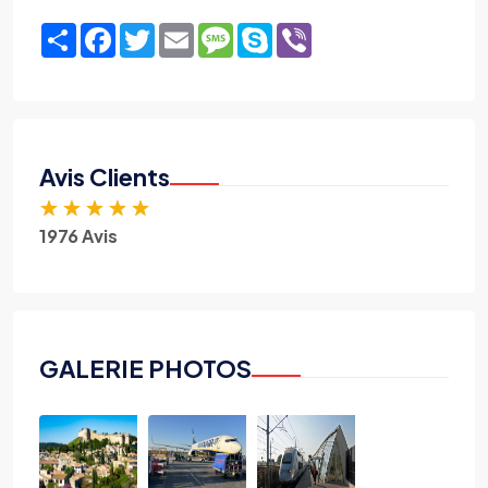
Share
Facebook
Twitter
Email
Message
Skype
Viber
Avis Clients
★
★
★
★
★
1976 Avis
GALERIE PHOTOS