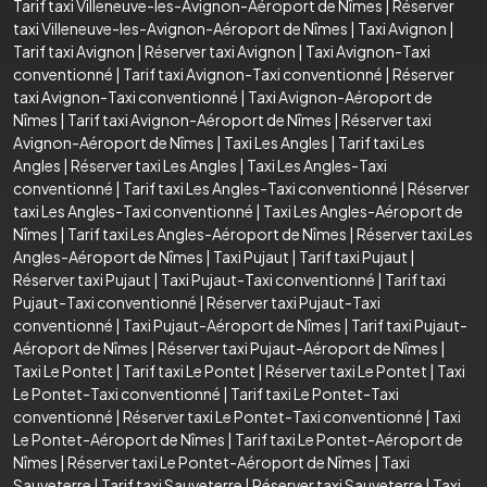
Tarif taxi Villeneuve-les-Avignon-Aéroport de Nîmes
|
Réserver
taxi Villeneuve-les-Avignon-Aéroport de Nîmes
|
Taxi Avignon
|
Tarif taxi Avignon
|
Réserver taxi Avignon
|
Taxi Avignon-Taxi
conventionné
|
Tarif taxi Avignon-Taxi conventionné
|
Réserver
taxi Avignon-Taxi conventionné
|
Taxi Avignon-Aéroport de
Nîmes
|
Tarif taxi Avignon-Aéroport de Nîmes
|
Réserver taxi
Avignon-Aéroport de Nîmes
|
Taxi Les Angles
|
Tarif taxi Les
Angles
|
Réserver taxi Les Angles
|
Taxi Les Angles-Taxi
conventionné
|
Tarif taxi Les Angles-Taxi conventionné
|
Réserver
taxi Les Angles-Taxi conventionné
|
Taxi Les Angles-Aéroport de
Nîmes
|
Tarif taxi Les Angles-Aéroport de Nîmes
|
Réserver taxi Les
Angles-Aéroport de Nîmes
|
Taxi Pujaut
|
Tarif taxi Pujaut
|
Réserver taxi Pujaut
|
Taxi Pujaut-Taxi conventionné
|
Tarif taxi
Pujaut-Taxi conventionné
|
Réserver taxi Pujaut-Taxi
conventionné
|
Taxi Pujaut-Aéroport de Nîmes
|
Tarif taxi Pujaut-
Aéroport de Nîmes
|
Réserver taxi Pujaut-Aéroport de Nîmes
|
Taxi Le Pontet
|
Tarif taxi Le Pontet
|
Réserver taxi Le Pontet
|
Taxi
Le Pontet-Taxi conventionné
|
Tarif taxi Le Pontet-Taxi
conventionné
|
Réserver taxi Le Pontet-Taxi conventionné
|
Taxi
Le Pontet-Aéroport de Nîmes
|
Tarif taxi Le Pontet-Aéroport de
Nîmes
|
Réserver taxi Le Pontet-Aéroport de Nîmes
|
Taxi
Sauveterre
|
Tarif taxi Sauveterre
|
Réserver taxi Sauveterre
|
Taxi