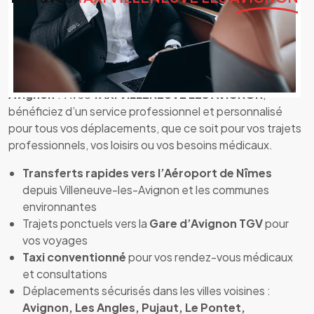
TAXI VILLENEUVE LES AVIGNON – Votre taxi
fiable et confortable
Vous cherchez un
taxi de confiance
à
Villeneuve-les-
Avignon
? Avec
TAXI VILLENEUVE LES AVIGNON
,
bénéficiez d’un service professionnel et personnalisé
pour tous vos déplacements, que ce soit pour vos trajets
professionnels, vos loisirs ou vos besoins médicaux.
Transferts rapides vers l’Aéroport de Nîmes
depuis Villeneuve-les-Avignon et les communes
environnantes
Trajets ponctuels vers la
Gare d’Avignon TGV
pour
vos voyages
Taxi conventionné
pour vos rendez-vous médicaux
et consultations
Déplacements sécurisés dans les villes voisines :
Avignon, Les Angles, Pujaut, Le Pontet,