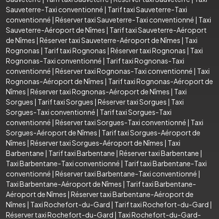
Sauveterre-Taxi conventionné
|
Tarif taxi Sauveterre-Taxi
conventionné
|
Réserver taxi Sauveterre-Taxi conventionné
|
Taxi
Sauveterre-Aéroport de Nîmes
|
Tarif taxi Sauveterre-Aéroport
de Nîmes
|
Réserver taxi Sauveterre-Aéroport de Nîmes
|
Taxi
Rognonas
|
Tarif taxi Rognonas
|
Réserver taxi Rognonas
|
Taxi
Rognonas-Taxi conventionné
|
Tarif taxi Rognonas-Taxi
conventionné
|
Réserver taxi Rognonas-Taxi conventionné
|
Taxi
Rognonas-Aéroport de Nîmes
|
Tarif taxi Rognonas-Aéroport de
Nîmes
|
Réserver taxi Rognonas-Aéroport de Nîmes
|
Taxi
Sorgues
|
Tarif taxi Sorgues
|
Réserver taxi Sorgues
|
Taxi
Sorgues-Taxi conventionné
|
Tarif taxi Sorgues-Taxi
conventionné
|
Réserver taxi Sorgues-Taxi conventionné
|
Taxi
Sorgues-Aéroport de Nîmes
|
Tarif taxi Sorgues-Aéroport de
Nîmes
|
Réserver taxi Sorgues-Aéroport de Nîmes
|
Taxi
Barbentane
|
Tarif taxi Barbentane
|
Réserver taxi Barbentane
|
Taxi Barbentane-Taxi conventionné
|
Tarif taxi Barbentane-Taxi
conventionné
|
Réserver taxi Barbentane-Taxi conventionné
|
Taxi Barbentane-Aéroport de Nîmes
|
Tarif taxi Barbentane-
Aéroport de Nîmes
|
Réserver taxi Barbentane-Aéroport de
Nîmes
|
Taxi Rochefort-du-Gard
|
Tarif taxi Rochefort-du-Gard
|
Réserver taxi Rochefort-du-Gard
|
Taxi Rochefort-du-Gard-