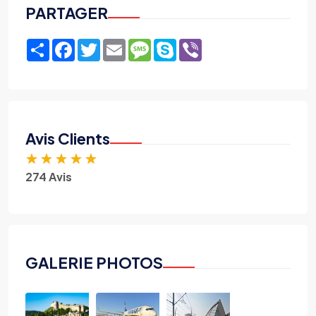
PARTAGER
Share
Facebook
Twitter
Email
Message
Skype
Viber
Avis Clients
★
★
★
★
★
274 Avis
GALERIE PHOTOS