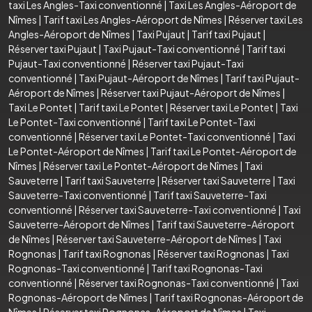
taxi Les Angles-Taxi conventionné
|
Taxi Les Angles-Aéroport de
Nîmes
|
Tarif taxi Les Angles-Aéroport de Nîmes
|
Réserver taxi Les
Angles-Aéroport de Nîmes
|
Taxi Pujaut
|
Tarif taxi Pujaut
|
Réserver taxi Pujaut
|
Taxi Pujaut-Taxi conventionné
|
Tarif taxi
Pujaut-Taxi conventionné
|
Réserver taxi Pujaut-Taxi
conventionné
|
Taxi Pujaut-Aéroport de Nîmes
|
Tarif taxi Pujaut-
Aéroport de Nîmes
|
Réserver taxi Pujaut-Aéroport de Nîmes
|
Taxi Le Pontet
|
Tarif taxi Le Pontet
|
Réserver taxi Le Pontet
|
Taxi
Le Pontet-Taxi conventionné
|
Tarif taxi Le Pontet-Taxi
conventionné
|
Réserver taxi Le Pontet-Taxi conventionné
|
Taxi
Le Pontet-Aéroport de Nîmes
|
Tarif taxi Le Pontet-Aéroport de
Nîmes
|
Réserver taxi Le Pontet-Aéroport de Nîmes
|
Taxi
Sauveterre
|
Tarif taxi Sauveterre
|
Réserver taxi Sauveterre
|
Taxi
Sauveterre-Taxi conventionné
|
Tarif taxi Sauveterre-Taxi
conventionné
|
Réserver taxi Sauveterre-Taxi conventionné
|
Taxi
Sauveterre-Aéroport de Nîmes
|
Tarif taxi Sauveterre-Aéroport
de Nîmes
|
Réserver taxi Sauveterre-Aéroport de Nîmes
|
Taxi
Rognonas
|
Tarif taxi Rognonas
|
Réserver taxi Rognonas
|
Taxi
Rognonas-Taxi conventionné
|
Tarif taxi Rognonas-Taxi
conventionné
|
Réserver taxi Rognonas-Taxi conventionné
|
Taxi
Rognonas-Aéroport de Nîmes
|
Tarif taxi Rognonas-Aéroport de
Nîmes
|
Réserver taxi Rognonas-Aéroport de Nîmes
|
Taxi