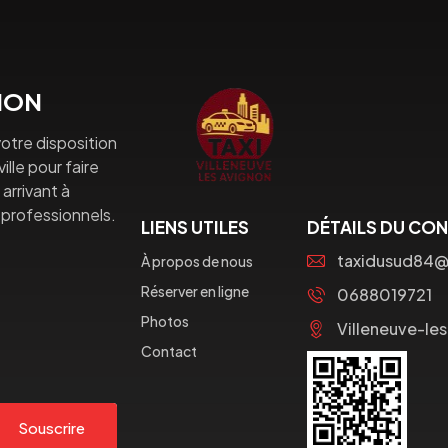
GNON
otre disposition
lle pour faire
arrivant à
professionnels.
LIENS UTILES
DÉTAILS DU CO
taxidusud84
À propos de nous
Réserver en ligne
0688019721
Photos
Villeneuve-le
Contact
Souscrire