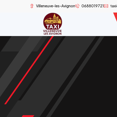
Villeneuve-les-Avignon
0688019721
tax