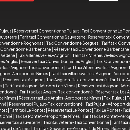
Pujaut
|
Réserver taxi Conventionné Pujaut
|
Taxi Conventionné Le Po
auveterre
|
Tarif taxi Conventionné Sauveterre
|
Réserver taxi Conven
Conventionné Rognonas
|
Taxi Conventionné Sorgues
|
Tarif taxi Con
xi Conventionné Barbentane
|
Réserver taxi Conventionné Barbentane
é Vedène
|
Taxi Villeneuve-les-Avignon
|
Tarif taxi Villeneuve-les-Avign
Les Angles
|
Réserver taxi Conventionné Les Angles
|
Taxi Conventionn
ve-les-Avignon-Taxi conventionné
|
Tarif taxi Villeneuve-les-Avignon
Avignon-Aéroport de Nîmes
|
Tarif taxi Villeneuve-les-Avignon-Aéropo
n
|
Réserver taxi Avignon
|
Taxi Avignon-Taxi conventionné
|
Tarif taxi
es
|
Tarif taxi Avignon-Aéroport de Nîmes
|
Réserver taxi Avignon-Aér
ventionné
|
Tarif taxi Les Angles-Taxi conventionné
|
Réserver taxi Les
 de Nîmes
|
Réserver taxi Les Angles-Aéroport de Nîmes
|
Taxi Pujaut
|
T
onné
|
Réserver taxi Pujaut-Taxi conventionné
|
Taxi Pujaut-Aéroport d
ntet
|
Tarif taxi Le Pontet
|
Réserver taxi Le Pontet
|
Taxi Le Pontet-Tax
ntionné
|
Taxi Le Pontet-Aéroport de Nîmes
|
Tarif taxi Le Pontet-Aér
server taxi Sauveterre
|
Taxi Sauveterre-Taxi conventionné
|
Tarif tax
roport de Nîmes
|
Tarif taxi Sauveterre-Aéroport de Nîmes
|
Réserver 