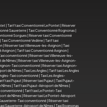
ntet
|
Tarif taxi Conventionné Le Pontet
|
Réserver
tionné Sauveterre
|
Taxi Conventionné Rognonas
|
ventionné Sorgues
|
Réserver taxi Conventionné
|
Taxi Conventionné Vedène
|
Tarif taxi
on
|
Réserver taxi Villeneuve-les-Avignon
|
Taxi
é Avignon
|
Tarif taxi Conventionné Avignon
|
-Taxi conventionné
|
Réserver taxi Villeneuve-les-
rt de Nîmes
|
Réserver taxi Villeneuve-les-Avignon-
 Avignon-Taxi conventionné
|
Réserver taxi Avignon-
oport de Nîmes
|
Taxi Les Angles
|
Tarif taxi Les Angles
 Angles-Taxi conventionné
|
Taxi Les Angles-
arif taxi Pujaut
|
Réserver taxi Pujaut
|
Taxi Pujaut-
e Nîmes
|
Tarif taxi Pujaut-Aéroport de Nîmes
|
i conventionné
|
Tarif taxi Le Pontet-Taxi
oport de Nîmes
|
Réserver taxi Le Pontet-Aéroport
i Sauveterre-Taxi conventionné
|
Réserver taxi
taxi Sauveterre-Aéroport de Nîmes
|
Taxi Rognonas