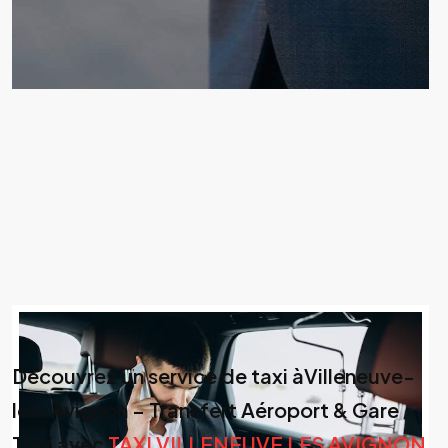
Découvrez un service de taxi àVilleneuve-
les-Avignon – Transfert Aéroport & Gare
TGV avec
TAXI VILLENEUVE LES AVIGNON