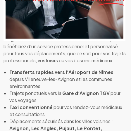
TAXI VILLENEUVE LES AVIGNON – Votre taxi
fiable et confortable
Vous cherchez un
taxi de confiance
à
Villeneuve-les-
Avignon
? Avec
TAXI VILLENEUVE LES AVIGNON
,
bénéficiez d’un service professionnel et personnalisé
pour tous vos déplacements, que ce soit pour vos trajets
professionnels, vos loisirs ou vos besoins médicaux.
Transferts rapides vers l’Aéroport de Nîmes
depuis Villeneuve-les-Avignon et les communes
environnantes
Trajets ponctuels vers la
Gare d’Avignon TGV
pour
vos voyages
Taxi conventionné
pour vos rendez-vous médicaux
et consultations
Déplacements sécurisés dans les villes voisines :
Avignon, Les Angles, Pujaut, Le Pontet,