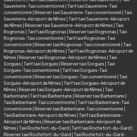
Sauveterre-Taxi conventionné
|
Tarif taxi Sauveterre-Taxi
conventionné
|
Réserver taxi Sauveterre-Taxi conventionné
|
Taxi
Sauveterre-Aéroport de Nîmes
|
Tarif taxi Sauveterre-Aéroport
de Nîmes
|
Réserver taxi Sauveterre-Aéroport de Nîmes
|
Taxi
Rognonas
|
Tarif taxi Rognonas
|
Réserver taxi Rognonas
|
Taxi
Rognonas-Taxi conventionné
|
Tarif taxi Rognonas-Taxi
conventionné
|
Réserver taxi Rognonas-Taxi conventionné
|
Taxi
Rognonas-Aéroport de Nîmes
|
Tarif taxi Rognonas-Aéroport de
Nîmes
|
Réserver taxi Rognonas-Aéroport de Nîmes
|
Taxi
Sorgues
|
Tarif taxi Sorgues
|
Réserver taxi Sorgues
|
Taxi
Sorgues-Taxi conventionné
|
Tarif taxi Sorgues-Taxi
conventionné
|
Réserver taxi Sorgues-Taxi conventionné
|
Taxi
Sorgues-Aéroport de Nîmes
|
Tarif taxi Sorgues-Aéroport de
Nîmes
|
Réserver taxi Sorgues-Aéroport de Nîmes
|
Taxi
Barbentane
|
Tarif taxi Barbentane
|
Réserver taxi Barbentane
|
Taxi Barbentane-Taxi conventionné
|
Tarif taxi Barbentane-Taxi
conventionné
|
Réserver taxi Barbentane-Taxi conventionné
|
Taxi Barbentane-Aéroport de Nîmes
|
Tarif taxi Barbentane-
Aéroport de Nîmes
|
Réserver taxi Barbentane-Aéroport de
Nîmes
|
Taxi Rochefort-du-Gard
|
Tarif taxi Rochefort-du-Gard
|
Réserver taxi Rochefort-du-Gard
|
Taxi Rochefort-du-Gard-