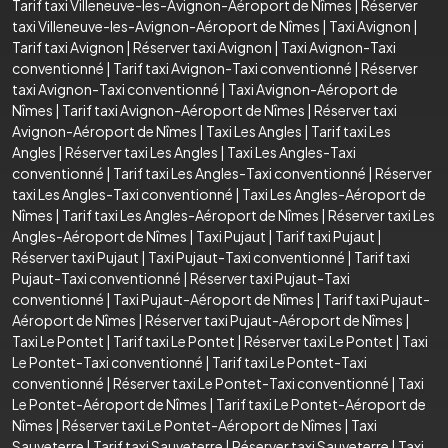
Tarif taxi Villeneuve-les-Avignon-Aéroport de Nîmes
|
Réserver
taxi Villeneuve-les-Avignon-Aéroport de Nîmes
|
Taxi Avignon
|
Tarif taxi Avignon
|
Réserver taxi Avignon
|
Taxi Avignon-Taxi
conventionné
|
Tarif taxi Avignon-Taxi conventionné
|
Réserver
taxi Avignon-Taxi conventionné
|
Taxi Avignon-Aéroport de
Nîmes
|
Tarif taxi Avignon-Aéroport de Nîmes
|
Réserver taxi
Avignon-Aéroport de Nîmes
|
Taxi Les Angles
|
Tarif taxi Les
Angles
|
Réserver taxi Les Angles
|
Taxi Les Angles-Taxi
conventionné
|
Tarif taxi Les Angles-Taxi conventionné
|
Réserver
taxi Les Angles-Taxi conventionné
|
Taxi Les Angles-Aéroport de
Nîmes
|
Tarif taxi Les Angles-Aéroport de Nîmes
|
Réserver taxi Les
Angles-Aéroport de Nîmes
|
Taxi Pujaut
|
Tarif taxi Pujaut
|
Réserver taxi Pujaut
|
Taxi Pujaut-Taxi conventionné
|
Tarif taxi
Pujaut-Taxi conventionné
|
Réserver taxi Pujaut-Taxi
conventionné
|
Taxi Pujaut-Aéroport de Nîmes
|
Tarif taxi Pujaut-
Aéroport de Nîmes
|
Réserver taxi Pujaut-Aéroport de Nîmes
|
Taxi Le Pontet
|
Tarif taxi Le Pontet
|
Réserver taxi Le Pontet
|
Taxi
Le Pontet-Taxi conventionné
|
Tarif taxi Le Pontet-Taxi
conventionné
|
Réserver taxi Le Pontet-Taxi conventionné
|
Taxi
Le Pontet-Aéroport de Nîmes
|
Tarif taxi Le Pontet-Aéroport de
Nîmes
|
Réserver taxi Le Pontet-Aéroport de Nîmes
|
Taxi
Sauveterre
|
Tarif taxi Sauveterre
|
Réserver taxi Sauveterre
|
Taxi