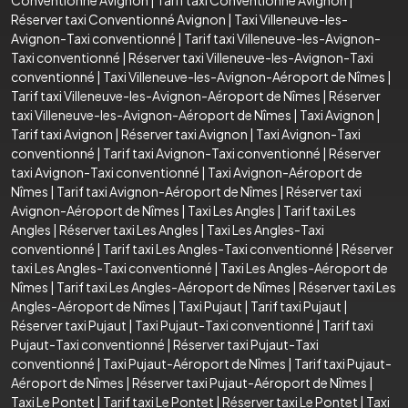
Conventionné Avignon
|
Tarif taxi Conventionné Avignon
|
Réserver taxi Conventionné Avignon
|
Taxi Villeneuve-les-
Avignon-Taxi conventionné
|
Tarif taxi Villeneuve-les-Avignon-
Taxi conventionné
|
Réserver taxi Villeneuve-les-Avignon-Taxi
conventionné
|
Taxi Villeneuve-les-Avignon-Aéroport de Nîmes
|
Tarif taxi Villeneuve-les-Avignon-Aéroport de Nîmes
|
Réserver
taxi Villeneuve-les-Avignon-Aéroport de Nîmes
|
Taxi Avignon
|
Tarif taxi Avignon
|
Réserver taxi Avignon
|
Taxi Avignon-Taxi
conventionné
|
Tarif taxi Avignon-Taxi conventionné
|
Réserver
taxi Avignon-Taxi conventionné
|
Taxi Avignon-Aéroport de
Nîmes
|
Tarif taxi Avignon-Aéroport de Nîmes
|
Réserver taxi
Avignon-Aéroport de Nîmes
|
Taxi Les Angles
|
Tarif taxi Les
Angles
|
Réserver taxi Les Angles
|
Taxi Les Angles-Taxi
conventionné
|
Tarif taxi Les Angles-Taxi conventionné
|
Réserver
taxi Les Angles-Taxi conventionné
|
Taxi Les Angles-Aéroport de
Nîmes
|
Tarif taxi Les Angles-Aéroport de Nîmes
|
Réserver taxi Les
Angles-Aéroport de Nîmes
|
Taxi Pujaut
|
Tarif taxi Pujaut
|
Réserver taxi Pujaut
|
Taxi Pujaut-Taxi conventionné
|
Tarif taxi
Pujaut-Taxi conventionné
|
Réserver taxi Pujaut-Taxi
conventionné
|
Taxi Pujaut-Aéroport de Nîmes
|
Tarif taxi Pujaut-
Aéroport de Nîmes
|
Réserver taxi Pujaut-Aéroport de Nîmes
|
Taxi Le Pontet
|
Tarif taxi Le Pontet
|
Réserver taxi Le Pontet
|
Taxi