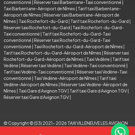
conventionné
|
Réserver taxi Barbentane-Taxi conventionné
|
Taxi Barbentane-Aéroport de Nîmes
|
Tarif taxi Barbentane-
Aéroport de Nîmes
|
Réserver taxi Barbentane-Aéroport de
Nîmes
|
Taxi Rochefort-du-Gard
|
Tarif taxi Rochefort-du-Gard
|
Réserver taxi Rochefort-du-Gard
|
Taxi Rochefort-du-Gard-
Taxi conventionné
|
Tarif taxi Rochefort-du-Gard-Taxi
conventionné
|
Réserver taxi Rochefort-du-Gard-Taxi
conventionné
|
Taxi Rochefort-du-Gard-Aéroport de Nîmes
|
Tarif taxi Rochefort-du-Gard-Aéroport de Nîmes
|
Réserver taxi
Rochefort-du-Gard-Aéroport de Nîmes
|
Taxi Vedène
|
Tarif taxi
Vedène
|
Réserver taxi Vedène
|
Taxi Vedène-Taxi conventionné
|
Tarif taxi Vedène-Taxi conventionné
|
Réserver taxi Vedène-Taxi
conventionné
|
Taxi Vedène-Aéroport de Nîmes
|
Tarif taxi
Vedène-Aéroport de Nîmes
|
Réserver taxi Vedène-Aéroport de
Nîmes
|
Taxi Gare d Avignon TGV
|
Tarif taxi Gare d Avignon TGV
|
Réserver taxi Gare d Avignon TGV
|
© Copyright © (S3) 2021- 2026 TAXI VILLENEUVE LES AVIGNON
.Tous droits réservés . Création par