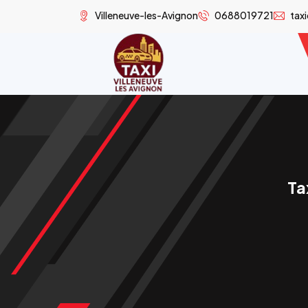
Villeneuve-les-Avignon
0688019721
tax
Ta