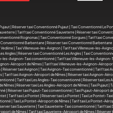
Pujaut
|
Réserver taxi Conventionné Pujaut
|
Taxi Conventionné Le Po
auveterre
|
Tarif taxi Conventionné Sauveterre
|
Réserver taxi Conven
Conventionné Rognonas
|
Taxi Conventionné Sorgues
|
Tarif taxi Con
xi Conventionné Barbentane
|
Réserver taxi Conventionné Barbentane
é Vedène
|
Taxi Villeneuve-les-Avignon
|
Tarif taxi Villeneuve-les-Avign
Les Angles
|
Réserver taxi Conventionné Les Angles
|
Taxi Conventionn
ve-les-Avignon-Taxi conventionné
|
Tarif taxi Villeneuve-les-Avignon
Avignon-Aéroport de Nîmes
|
Tarif taxi Villeneuve-les-Avignon-Aéropo
n
|
Réserver taxi Avignon
|
Taxi Avignon-Taxi conventionné
|
Tarif taxi
es
|
Tarif taxi Avignon-Aéroport de Nîmes
|
Réserver taxi Avignon-Aér
ventionné
|
Tarif taxi Les Angles-Taxi conventionné
|
Réserver taxi Les
 de Nîmes
|
Réserver taxi Les Angles-Aéroport de Nîmes
|
Taxi Pujaut
|
T
onné
|
Réserver taxi Pujaut-Taxi conventionné
|
Taxi Pujaut-Aéroport d
ntet
|
Tarif taxi Le Pontet
|
Réserver taxi Le Pontet
|
Taxi Le Pontet-Tax
ntionné
|
Taxi Le Pontet-Aéroport de Nîmes
|
Tarif taxi Le Pontet-Aér
server taxi Sauveterre
|
Taxi Sauveterre-Taxi conventionné
|
Tarif tax
roport de Nîmes
|
Tarif taxi Sauveterre-Aéroport de Nîmes
|
Réserver 