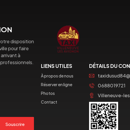
GNON
otre disposition
lle pour faire
arrivant à
professionnels.
LIENS UTILES
DÉTAILS DU CO
taxidusud84
À propos de nous
Réserver en ligne
0688019721
Photos
Villeneuve-le
Contact
Souscrire