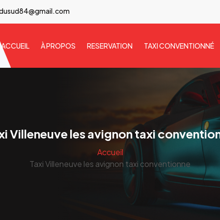
idusud84@gmail.com
ACCUEIL
À PROPOS
RESERVATION
TAXI CONVENTIONNÉ
xi Villeneuve les avignon taxi conventio
Accueil
Taxi Villeneuve les avignon taxi conventionne