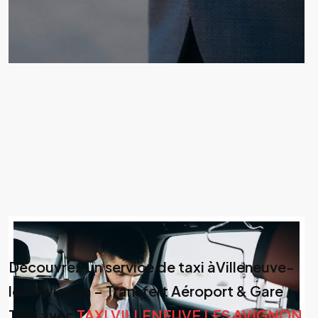
Découvrez un service de taxi àVilleneuve-
les-Avignon – Transfert Aéroport & Gare
TGV avec
TAXI VILLENEUVE LES AVIGNON