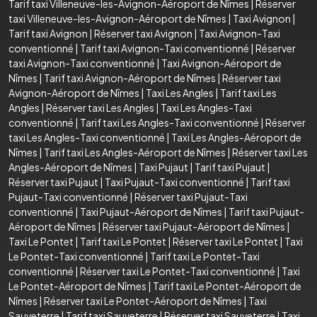
Tarif taxi Villeneuve-les-Avignon-Aéroport de Nîmes
|
Réserver
taxi Villeneuve-les-Avignon-Aéroport de Nîmes
|
Taxi Avignon
|
Tarif taxi Avignon
|
Réserver taxi Avignon
|
Taxi Avignon-Taxi
conventionné
|
Tarif taxi Avignon-Taxi conventionné
|
Réserver
taxi Avignon-Taxi conventionné
|
Taxi Avignon-Aéroport de
Nîmes
|
Tarif taxi Avignon-Aéroport de Nîmes
|
Réserver taxi
Avignon-Aéroport de Nîmes
|
Taxi Les Angles
|
Tarif taxi Les
Angles
|
Réserver taxi Les Angles
|
Taxi Les Angles-Taxi
conventionné
|
Tarif taxi Les Angles-Taxi conventionné
|
Réserver
taxi Les Angles-Taxi conventionné
|
Taxi Les Angles-Aéroport de
Nîmes
|
Tarif taxi Les Angles-Aéroport de Nîmes
|
Réserver taxi Les
Angles-Aéroport de Nîmes
|
Taxi Pujaut
|
Tarif taxi Pujaut
|
Réserver taxi Pujaut
|
Taxi Pujaut-Taxi conventionné
|
Tarif taxi
Pujaut-Taxi conventionné
|
Réserver taxi Pujaut-Taxi
conventionné
|
Taxi Pujaut-Aéroport de Nîmes
|
Tarif taxi Pujaut-
Aéroport de Nîmes
|
Réserver taxi Pujaut-Aéroport de Nîmes
|
Taxi Le Pontet
|
Tarif taxi Le Pontet
|
Réserver taxi Le Pontet
|
Taxi
Le Pontet-Taxi conventionné
|
Tarif taxi Le Pontet-Taxi
conventionné
|
Réserver taxi Le Pontet-Taxi conventionné
|
Taxi
Le Pontet-Aéroport de Nîmes
|
Tarif taxi Le Pontet-Aéroport de
Nîmes
|
Réserver taxi Le Pontet-Aéroport de Nîmes
|
Taxi
Sauveterre
|
Tarif taxi Sauveterre
|
Réserver taxi Sauveterre
|
Taxi