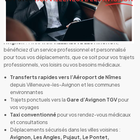
TAXI VILLENEUVE LES AVIGNON – Votre taxi
fiable et confortable
Vous cherchez un
taxi de confiance
à
Villeneuve-les-
Avignon
? Avec
TAXI VILLENEUVE LES AVIGNON
,
bénéficiez d’un service professionnel et personnalisé
pour tous vos déplacements, que ce soit pour vos trajets
professionnels, vos loisirs ou vos besoins médicaux.
Transferts rapides vers l’Aéroport de Nîmes
depuis Villeneuve-les-Avignon et les communes
environnantes
Trajets ponctuels vers la
Gare d’Avignon TGV
pour
vos voyages
Taxi conventionné
pour vos rendez-vous médicaux
et consultations
Déplacements sécurisés dans les villes voisines :
Avignon, Les Angles, Pujaut, Le Pontet,