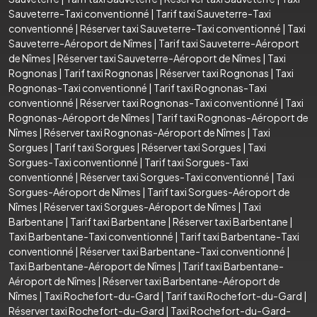
Sauveterre-Taxi conventionné
|
Tarif taxi Sauveterre-Taxi
conventionné
|
Réserver taxi Sauveterre-Taxi conventionné
|
Taxi
Sauveterre-Aéroport de Nîmes
|
Tarif taxi Sauveterre-Aéroport
de Nîmes
|
Réserver taxi Sauveterre-Aéroport de Nîmes
|
Taxi
Rognonas
|
Tarif taxi Rognonas
|
Réserver taxi Rognonas
|
Taxi
Rognonas-Taxi conventionné
|
Tarif taxi Rognonas-Taxi
conventionné
|
Réserver taxi Rognonas-Taxi conventionné
|
Taxi
Rognonas-Aéroport de Nîmes
|
Tarif taxi Rognonas-Aéroport de
Nîmes
|
Réserver taxi Rognonas-Aéroport de Nîmes
|
Taxi
Sorgues
|
Tarif taxi Sorgues
|
Réserver taxi Sorgues
|
Taxi
Sorgues-Taxi conventionné
|
Tarif taxi Sorgues-Taxi
conventionné
|
Réserver taxi Sorgues-Taxi conventionné
|
Taxi
Sorgues-Aéroport de Nîmes
|
Tarif taxi Sorgues-Aéroport de
Nîmes
|
Réserver taxi Sorgues-Aéroport de Nîmes
|
Taxi
Barbentane
|
Tarif taxi Barbentane
|
Réserver taxi Barbentane
|
Taxi Barbentane-Taxi conventionné
|
Tarif taxi Barbentane-Taxi
conventionné
|
Réserver taxi Barbentane-Taxi conventionné
|
Taxi Barbentane-Aéroport de Nîmes
|
Tarif taxi Barbentane-
Aéroport de Nîmes
|
Réserver taxi Barbentane-Aéroport de
Nîmes
|
Taxi Rochefort-du-Gard
|
Tarif taxi Rochefort-du-Gard
|
Réserver taxi Rochefort-du-Gard
|
Taxi Rochefort-du-Gard-